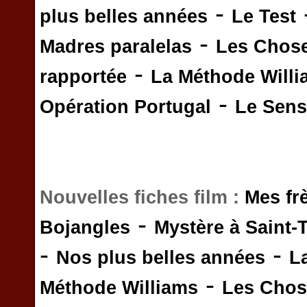
-
plus belles années
Le Test
-
Madres paralelas
Les Chos
-
rapportée
La Méthode Will
-
Opération Portugal
Le Sens 
Nouvelles fiches film :
Mes fr
-
Bojangles
Mystère à Saint-
-
-
Nos plus belles années
L
-
Méthode Williams
Les Chos