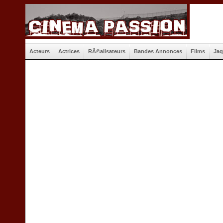
Acteurs
Actrices
RÃ©alisateurs
Bandes Annonces
Films
Jaq