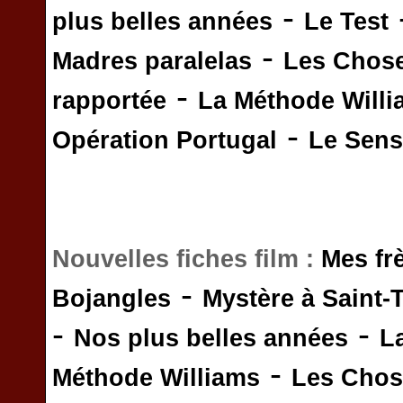
-
plus belles années
Le Test
-
Madres paralelas
Les Chos
-
rapportée
La Méthode Will
-
Opération Portugal
Le Sens 
Nouvelles fiches film :
Mes fr
-
Bojangles
Mystère à Saint-
-
-
Nos plus belles années
L
-
Méthode Williams
Les Chos