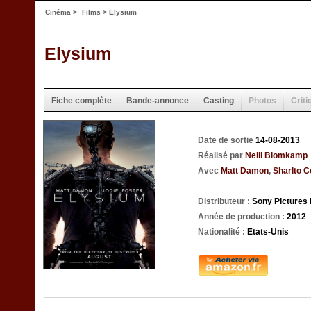
Cinéma
>
Films
> Elysium
Elysium
Fiche complète
Bande-annonce
Casting
Photos
Criti
Date de sortie
14-08-2013
Réalisé par
Neill Blomkamp
Avec
Matt Damon
,
Sharlto C
Distributeur :
Sony Pictures
Année de production :
2012
Nationalité :
Etats-Unis