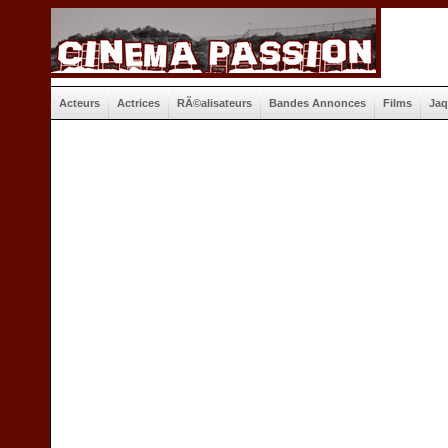
Acteurs
Actrices
RÃ©alisateurs
Bandes Annonces
Films
Jaq