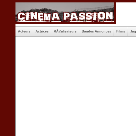
Acteurs
Actrices
RÃ©alisateurs
Bandes Annonces
Films
Jaq