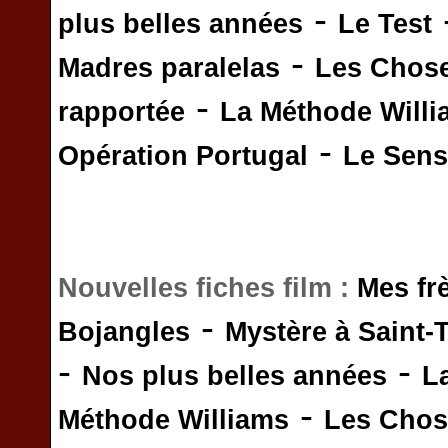
-
plus belles années
Le Test
-
Madres paralelas
Les Chos
-
rapportée
La Méthode Will
-
Opération Portugal
Le Sens 
Nouvelles fiches film :
Mes fr
-
Bojangles
Mystère à Saint-
-
-
Nos plus belles années
L
-
Méthode Williams
Les Chos