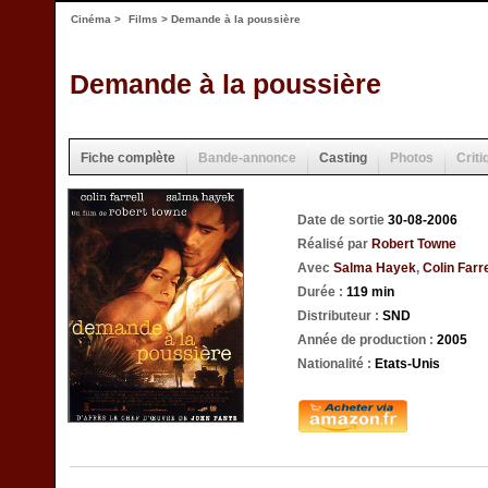
Cinéma
>
Films
> Demande à la poussière
Demande à la poussière
Fiche complète
Bande-annonce
Casting
Photos
Criti
Date de sortie
30-08-2006
Réalisé par
Robert Towne
Avec
Salma Hayek
,
Colin Farre
Durée :
119 min
Distributeur :
SND
Année de production :
2005
Nationalité :
Etats-Unis