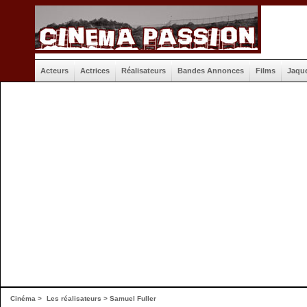
Acteurs
Actrices
Réalisateurs
Bandes Annonces
Films
Jaqu
Cinéma
>
Les réalisateurs
> Samuel Fuller