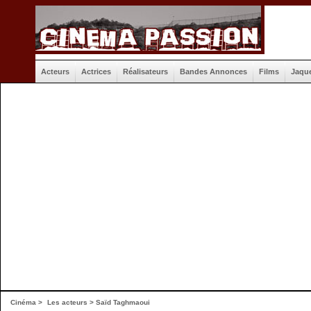
Acteurs
Actrices
Réalisateurs
Bandes Annonces
Films
Jaqu
Cinéma
>
Les acteurs
> Saïd Taghmaoui