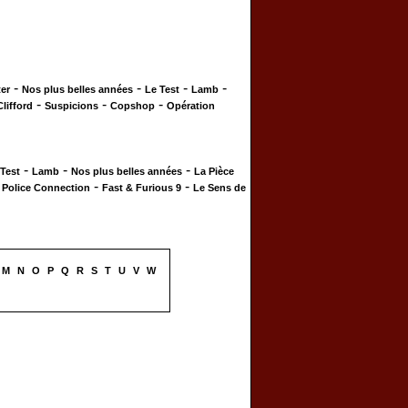
-
-
-
-
er
Nos plus belles années
Le Test
Lamb
-
-
-
Clifford
Suspicions
Copshop
Opération
-
-
-
 Test
Lamb
Nos plus belles années
La Pièce
-
-
-
Police Connection
Fast & Furious 9
Le Sens de
M
N
O
P
Q
R
S
T
U
V
W