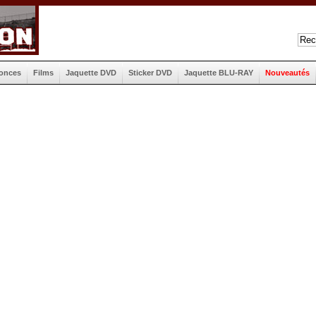
onces
Films
Jaquette DVD
Sticker DVD
Jaquette BLU-RAY
Nouveautés