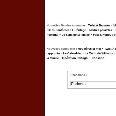
-
Nouvelles Bandes annonces :
Twist À Bamako
M
-
-
S.O.S. Fantômes : L'Héritage
Madres paralelas
-
-
Portugal
Le Sens de la famille
Fast & Furious 9
-
Nouvelles fiches film :
Mes frères et moi
Twist À
-
-
rapportée
Le Calendrier
La Méthode Williams
-
-
la famille
Opération Portugal
Copshop
Recherche :