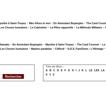
-
-
-
ystère à Saint-Tropez
Mes frères et moi
En Attendant Bojangles
The Card Count
-
-
-
-
Les Choses humaines
Le Calendrier
La Pièce rapportée
La Méthode Williams
-
-
-
-
 Bamako
En Attendant Bojangles
Mystère à Saint-Tropez
The Card Counter
Le
-
-
-
-
Les Choses humaines
Madres paralelas
Clifford
S.O.S. Fantômes : L'Héritage
Titre de films :
A
B
C
D
E
F
G
H
I
J
K
L
LE
LES
LA
X
Y
Z